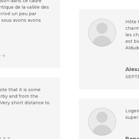
ison dans ce cadre
tique de la vallée des
rrivé un peu par
r sous avons avons
Hôte t
charme
les c
est bi
Aldud
⭐ ⭐
Alex
SEPTE
ote that it is some
arby and from the
r. Very short distance to
Logem
super 
⭐ ⭐ ⭐
Beno