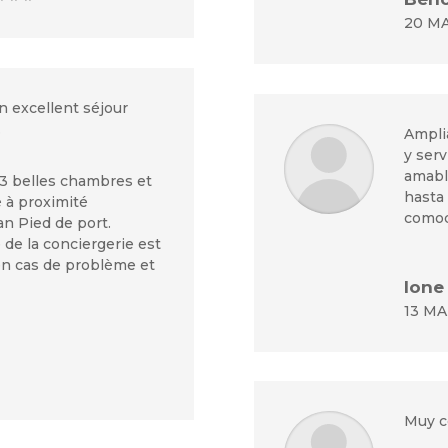
20 MA
n excellent séjour
.
Ampli
y serv
amable
3 belles chambres et
hasta 
é à proximité
comod
n Pied de port.
 de la conciergerie est
en cas de problème et
Ione
13 MAI
Muy c