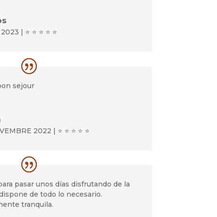
os
2023 | ⭐ ⭐ ⭐ ⭐ ⭐
bon sejour
n
VEMBRE 2022 | ⭐ ⭐ ⭐ ⭐ ⭐
para pasar unos días disfrutando de la
dispone de todo lo necesario.
ente tranquila.