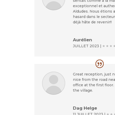
sentait comme à la ma
exceptionnel et authen
Aldudes. Nous étions a
hasard dans le secteu
déjà hâte de revenir!!
Aurélien
JUILLET 2023 | ⭐ ⭐ ⭐ 
Great reception, just n
nice from the road ne
office at the first floo
the village.
Dag Helge
11 JUILLET 2023 | ⭐ ⭐ 