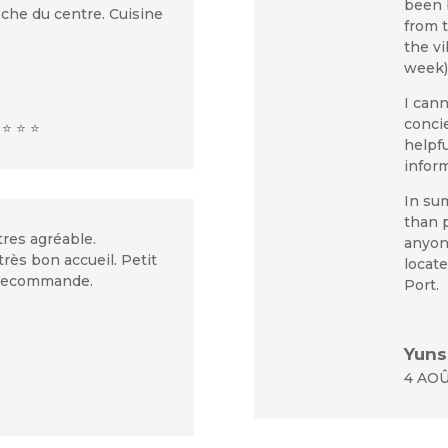
been b
oche du centre. Cuisine
from 
the vi
week)
I can
concie
 ⭐ ⭐ ⭐
helpfu
infor
In su
than p
res agréable.
anyone
rès bon accueil. Petit
locate
 recommande.
Port.
Yuns
4 AOÛ