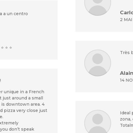
Carl
a a un centro
2 MAI 
 ⭐ ⭐ ⭐
Très 
Alai
14 NO
!
r unique in a French
t just around a small
k is downtown area. 4
d pizza very close just
Ideal 
e.
zona, 
extremely
Totalm
you don’t speak