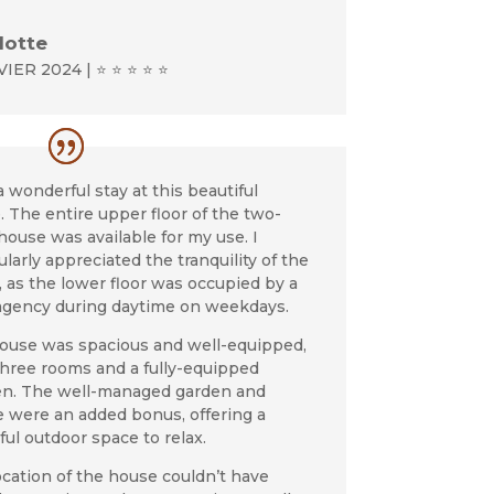
lotte
VIER 2024 | ⭐ ⭐ ⭐ ⭐ ⭐
a wonderful stay at this beautiful
 The entire upper floor of the two-
house was available for my use. I
ularly appreciated the tranquility of the
 as the lower floor was occupied by a
agency during daytime on weekdays.
ouse was spacious and well-equipped,
three rooms and a fully-equipped
en. The well-managed garden and
e were an added bonus, offering a
ul outdoor space to relax.
cation of the house couldn’t have