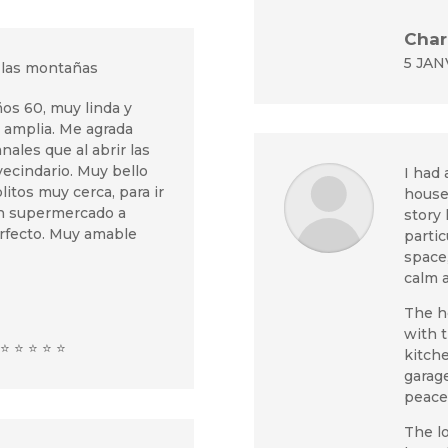
Char
5 JAN
e las montañas
ños 60, muy linda y
, amplia. Me agrada
nales que al abrir las
vecindario. Muy bello
I had 
itos muy cerca, para ir
house.
on supermercado a
story 
rfecto. Muy amable
partic
space,
calm 
The h
with 
⭐ ⭐ ⭐ ⭐ ⭐
kitch
garag
peacef
The lo