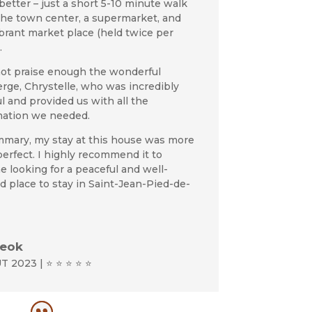
etter – just a short 5-10 minute walk
the town center, a supermarket, and
brant market place (held twice per
.
not praise enough the wonderful
rge, Chrystelle, who was incredibly
l and provided us with all the
mation we needed.
mmary, my stay at this house was more
erfect. I highly recommend it to
 looking for a peaceful and well-
d place to stay in Saint-Jean-Pied-de-
eok
T 2023 | ⭐ ⭐ ⭐ ⭐ ⭐