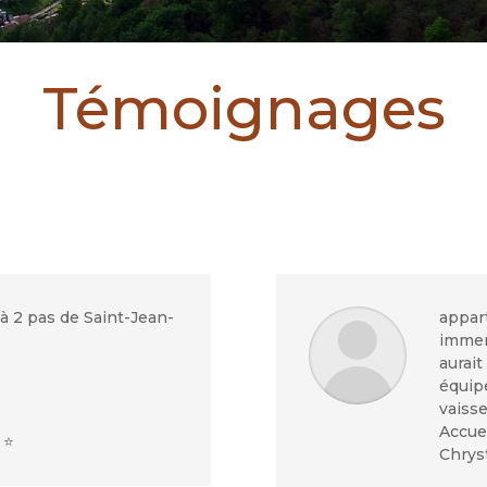
Témoignages
 2 pas de Saint-Jean-
appar
immer
aurai
équip
vaisse
Accuei
 ⭐
Chryst