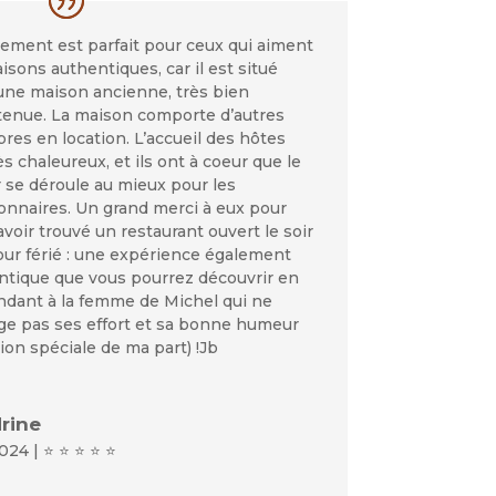
gement est parfait pour ceux qui aiment
isons authentiques, car il est situé
une maison ancienne, très bien
tenue. La maison comporte d’autres
es en location. L’accueil des hôtes
ès chaleureux, et ils ont à coeur que le
 se déroule au mieux pour les
onnaires. Un grand merci à eux pour
voir trouvé un restaurant ouvert le soir
our férié : une expérience également
ntique que vous pourrez découvrir en
dant à la femme de Michel qui ne
e pas ses effort et sa bonne humeur
on spéciale de ma part) !Jb
rine
024 | ⭐ ⭐ ⭐ ⭐ ⭐