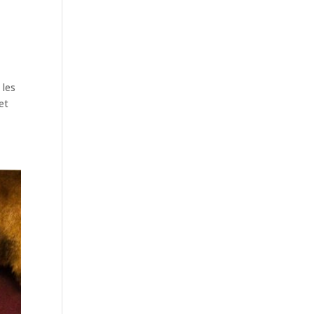
 les
et