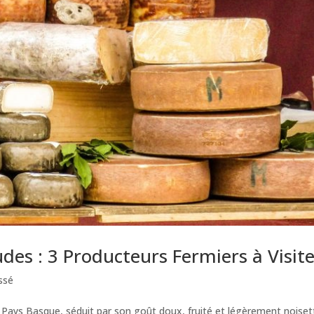
es : 3 Producteurs Fermiers à Visite
ssé
ays Basque, séduit par son goût doux, fruité et légèrement noiset