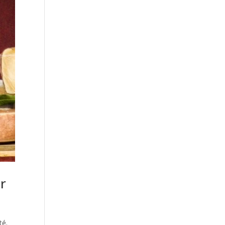
r
té.