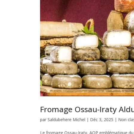
Fromage Ossau-Iraty Aldud
par
Saldubehere Michel
|
Déc 3, 2025
|
Non cla
Le fromage Ossau-Iraty, AOP emblématique du P