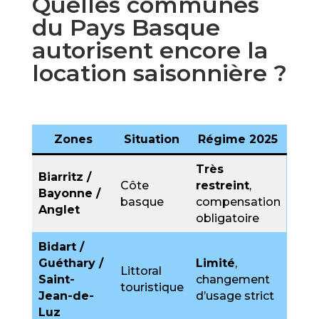
Quelles communes
du Pays Basque
autorisent encore la
location saisonnière ?
Zones
Situation
Régime 2025
Très
Biarritz /
Côte
restreint
,
Bayonne /
basque
compensation
Anglet
obligatoire
Bidart /
Guéthary /
Limité
,
Littoral
Saint-
changement
touristique
Jean-de-
d’usage strict
Luz