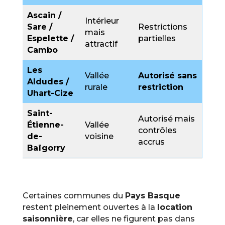
Ascain /
Intérieur
Sare /
Restrictions
mais
Espelette /
partielles
attractif
Cambo
Les
Vallée
Autorisé sans
Aldudes /
rurale
restriction
Uhart-Cize
Saint-
Autorisé mais
Étienne-
Vallée
contrôles
de-
voisine
accrus
Baïgorry
Certaines communes du
Pays Basque
restent pleinement ouvertes à la
location
saisonnière
, car elles ne figurent pas dans