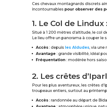
Ces chevaux montagnards discrets aiment 
incontournables
pour observer des p
1. Le Col de Lindux 
Situé à 1 200 mètres d’altitude, le col 
Le lieu offre un panorama à couper le s
Accès
: depuis
les Aldudes
, via un
Avantage
: grande visibilité, idéal p
Fréquentation
: modérée hors saiso
2. Les crêtes d’Ipa
Pour les plus aventureux, les crêtes d’I
troupeaux entiers, surtout au printemp
Accès
: randonnée au départ de Bidar
Avantage
: atmosphère unique, nat