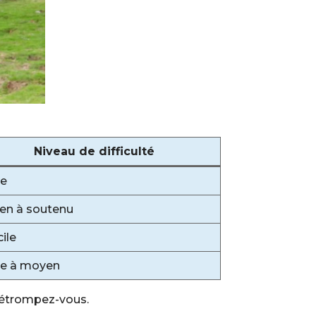
Niveau de difficulté
le
en à soutenu
cile
le à moyen
détrompez-vous.