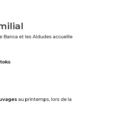
milial
re Banca et les Aldudes accueille
ttoks
auvages
au printemps, lors de la