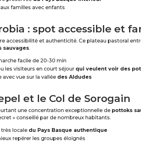
é aux familles avec enfants
obia : spot accessible et fa
e accessibilité et authenticité. Ce plateau pastoral ent
s sauvages
.
 marche facile de 20-30 min
ou les visiteurs en court séjour
qui veulent voir des po
e avec vue sur la vallée
des Aldudes
epel et le Col de Sorogain
ourtant une concentration exceptionnelle de
pottoks s
ecret » conseillé par de nombreux habitants.
 très locale
du Pays Basque authentique
mieux repérer les groupes éloignés